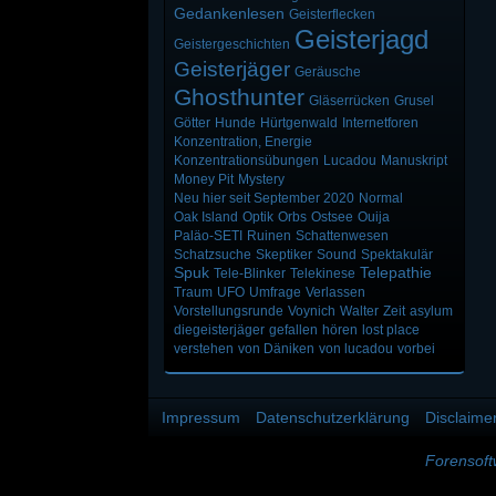
Gedankenlesen
Geisterflecken
Geisterjagd
Geistergeschichten
Geisterjäger
Geräusche
Ghosthunter
Gläserrücken
Grusel
Götter
Hunde
Hürtgenwald
Internetforen
Konzentration, Energie
Konzentrationsübungen
Lucadou
Manuskript
Money Pit
Mystery
Neu hier seit September 2020
Normal
Oak Island
Optik
Orbs
Ostsee
Ouija
Paläo-SETI
Ruinen
Schattenwesen
Schatzsuche
Skeptiker
Sound
Spektakulär
Spuk
Telepathie
Tele-Blinker
Telekinese
Traum
UFO
Umfrage
Verlassen
Vorstellungsrunde
Voynich
Walter
Zeit
asylum
diegeisterjäger
gefallen
hören
lost place
verstehen
von Däniken
von lucadou
vorbei
Impressum
Datenschutzerklärung
Disclaime
Forensof