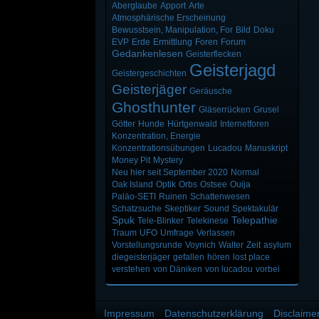
Aberglaube
Apport
Arte
Atmosphärische Erscheinung
Bewusstsein, Manipulation, For
Bild
Doku
EVP
Erde
Ermittlung
Foren
Forum
Gedankenlesen
Geisterflecken
Geisterjagd
Geistergeschichten
Geisterjäger
Geräusche
Ghosthunter
Gläserrücken
Grusel
Götter
Hunde
Hürtgenwald
Internetforen
Konzentration, Energie
Konzentrationsübungen
Lucadou
Manuskript
Money Pit
Mystery
Neu hier seit September 2020
Normal
Oak Island
Optik
Orbs
Ostsee
Ouija
Paläo-SETI
Ruinen
Schattenwesen
Schatzsuche
Skeptiker
Sound
Spektakulär
Spuk
Telepathie
Tele-Blinker
Telekinese
Traum
UFO
Umfrage
Verlassen
Vorstellungsrunde
Voynich
Walter
Zeit
asylum
diegeisterjäger
gefallen
hören
lost place
verstehen
von Däniken
von lucadou
vorbei
Impressum
Datenschutzerklärung
Disclaime