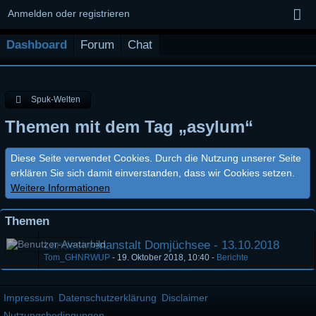
Anmelden oder registrieren
Dashboard
Forum
Chat
Spuk-Welten
Themen mit dem Tag „asylum“
Diese Seite verwendet Cookies. Durch die Nutzung unserer Seite
erklären Sie sich damit einverstanden, dass wir Cookies setzen.
Weitere Informationen
Themen
Landesirrenanstalt Domjüchsee - 13.10.2018
Tom_GHNRWUP
-
19. Oktober 2018, 10:40
-
Berichte
Impressum
Datenschutzerklärung
Disclaimer
Nutzungsbedingungen