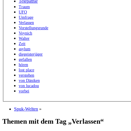
Telepathie
Traum
UFO
Umfrage
Verlassen
Vorstellungsrunde
Voynich
Walter
Zeit
asylum
diegeisterjäger
gefallen
hören
lost place
verstehen
von Däniken
von lucadou
vorbei
Spuk-Welten
»
Themen mit dem Tag „Verlassen“