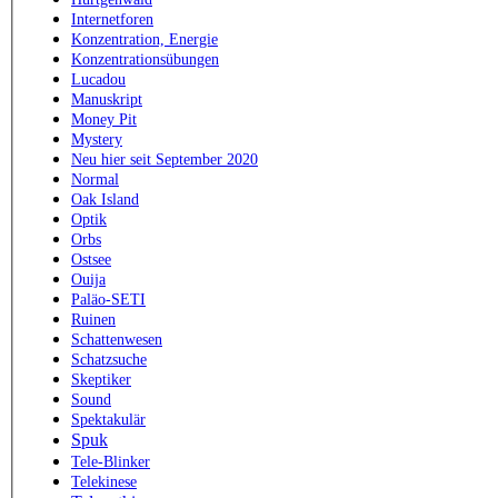
Internetforen
Konzentration, Energie
Konzentrationsübungen
Lucadou
Manuskript
Money Pit
Mystery
Neu hier seit September 2020
Normal
Oak Island
Optik
Orbs
Ostsee
Ouija
Paläo-SETI
Ruinen
Schattenwesen
Schatzsuche
Skeptiker
Sound
Spektakulär
Spuk
Tele-Blinker
Telekinese