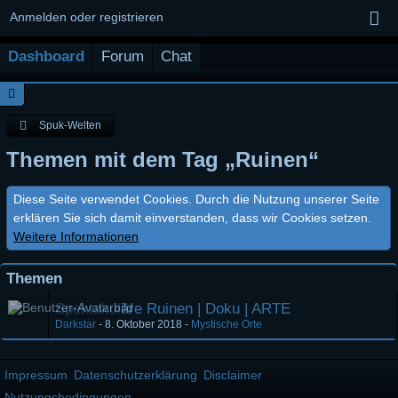
Anmelden oder registrieren
Dashboard
Forum
Chat
Spuk-Welten
Themen mit dem Tag „Ruinen“
Diese Seite verwendet Cookies. Durch die Nutzung unserer Seite
erklären Sie sich damit einverstanden, dass wir Cookies setzen.
Weitere Informationen
Themen
Spektakuläre Ruinen | Doku | ARTE
Darkstar
-
8. Oktober 2018
-
Mystische Orte
Impressum
Datenschutzerklärung
Disclaimer
Nutzungsbedingungen