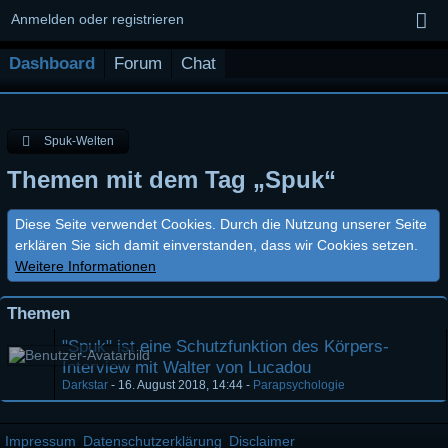
Anmelden oder registrieren
Dashboard
Forum
Chat
Spuk-Welten
Themen mit dem Tag „Spuk“
Diese Seite verwendet Cookies. Durch die Nutzung unserer Seite
erklären Sie sich damit einverstanden, dass wir Cookies setzen.
Weitere Informationen
Themen
"Spuk" ist eine Schutzfunktion des Körpers-
Interview mit Walter von Lucadou
Darkstar
-
16. August 2018, 14:44
-
Parapsychologie
Impressum
Datenschutzerklärung
Disclaimer