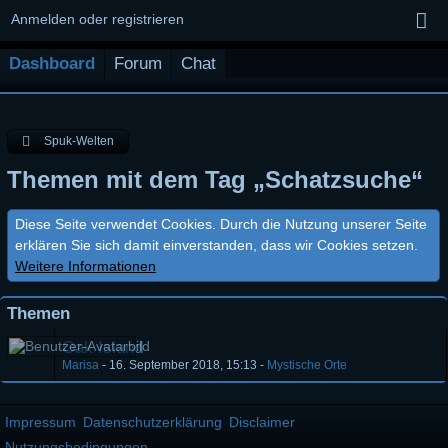
Anmelden oder registrieren
Dashboard
Forum
Chat
Spuk-Welten
Themen mit dem Tag „Schatzsuche“
Diese Seite verwendet Cookies. Durch die Nutzung unserer Seite
erklären Sie sich damit einverstanden, dass wir Cookies setzen.
Weitere Informationen
Themen
Oak Island
Marisa
-
16. September 2018, 15:13
-
Mystische Orte
Impressum
Datenschutzerklärung
Disclaimer
Nutzungsbedingungen