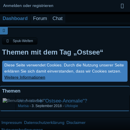
Anmelden oder registrieren
Dashboard
Forum
Chat
Spuk-Welten
Themen mit dem Tag „Ostsee“
Diese Seite verwendet Cookies. Durch die Nutzung unserer Seite
erklären Sie sich damit einverstanden, dass wir Cookies setzen.
Weitere Informationen
Themen
Was ist die "Ostsee-Anomalie"?
Marisa
-
3. September 2018
-
Ufologie
Impressum
Datenschutzerklärung
Disclaimer
Nutzungsbedingungen