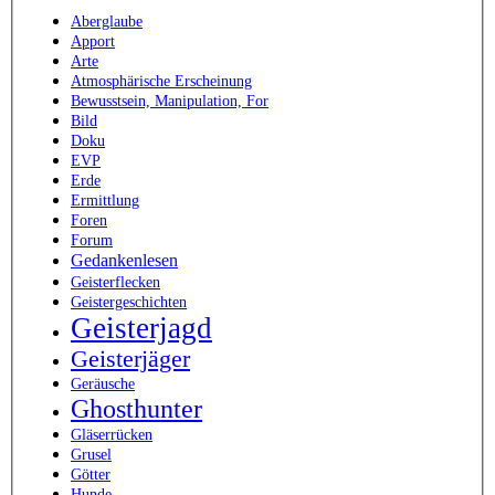
Aberglaube
Apport
Arte
Atmosphärische Erscheinung
Bewusstsein, Manipulation, For
Bild
Doku
EVP
Erde
Ermittlung
Foren
Forum
Gedankenlesen
Geisterflecken
Geistergeschichten
Geisterjagd
Geisterjäger
Geräusche
Ghosthunter
Gläserrücken
Grusel
Götter
Hunde