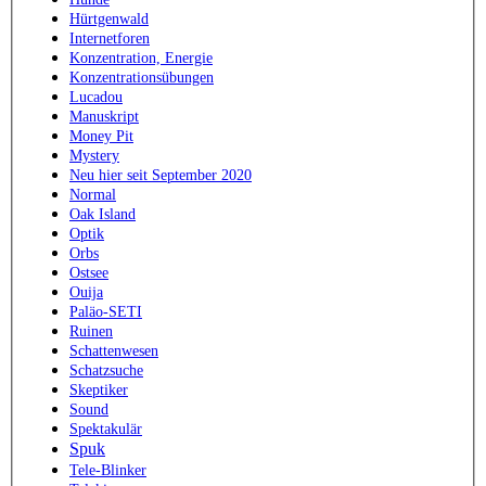
Hürtgenwald
Internetforen
Konzentration, Energie
Konzentrationsübungen
Lucadou
Manuskript
Money Pit
Mystery
Neu hier seit September 2020
Normal
Oak Island
Optik
Orbs
Ostsee
Ouija
Paläo-SETI
Ruinen
Schattenwesen
Schatzsuche
Skeptiker
Sound
Spektakulär
Spuk
Tele-Blinker