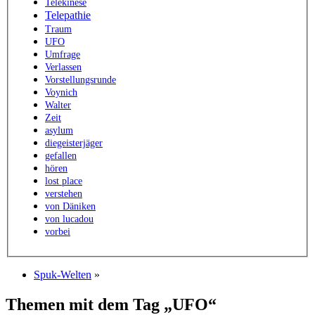
Telekinese
Telepathie
Traum
UFO
Umfrage
Verlassen
Vorstellungsrunde
Voynich
Walter
Zeit
asylum
diegeisterjäger
gefallen
hören
lost place
verstehen
von Däniken
von lucadou
vorbei
Spuk-Welten
»
Themen mit dem Tag „UFO“