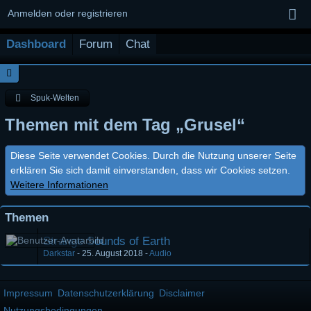
Anmelden oder registrieren
Dashboard
Forum
Chat
Spuk-Welten
Themen mit dem Tag „Grusel“
Diese Seite verwendet Cookies. Durch die Nutzung unserer Seite
erklären Sie sich damit einverstanden, dass wir Cookies setzen.
Weitere Informationen
Themen
Strange Sounds of Earth
Darkstar
-
25. August 2018
-
Audio
Impressum
Datenschutzerklärung
Disclaimer
Nutzungsbedingungen