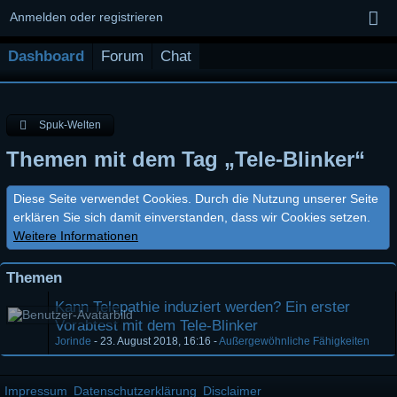
Anmelden oder registrieren
Dashboard
Forum
Chat
Spuk-Welten
Themen mit dem Tag „Tele-Blinker“
Diese Seite verwendet Cookies. Durch die Nutzung unserer Seite
erklären Sie sich damit einverstanden, dass wir Cookies setzen.
Weitere Informationen
Themen
Kann Telepathie induziert werden? Ein erster
Vorabtest mit dem Tele-Blinker
Jorinde
-
23. August 2018, 16:16
-
Außergewöhnliche Fähigkeiten
Impressum
Datenschutzerklärung
Disclaimer