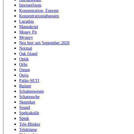
Internetforen
Konzentration, Energie
Konzentrationsübungen
Lucadou
Manuskript
Money Pit
Mystery
Neu hier seit September 2020
Normal
Oak Island
Optik
Orbs
Ostsee
Ouija
Paläo-SETI
Ruinen
Schattenwesen
Schatzsuche
Skeptiker
Sound
Spektakulär
Spuk
Tele-Blinker
Telekinese