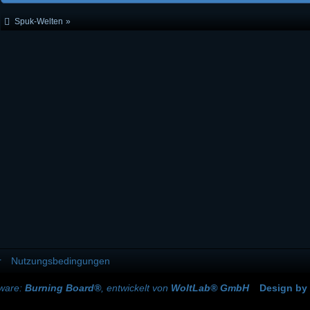
Spuk-Welten
»
r
Nutzungsbedingungen
tware:
Burning Board®
, entwickelt von
WoltLab® GmbH