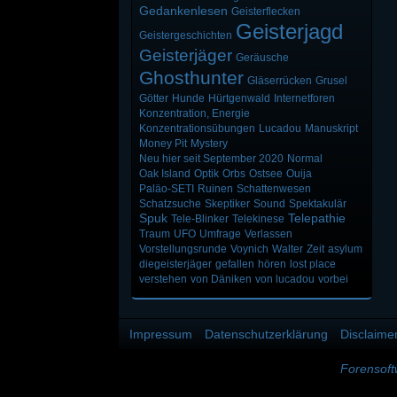
Gedankenlesen
Geisterflecken
Geisterjagd
Geistergeschichten
Geisterjäger
Geräusche
Ghosthunter
Gläserrücken
Grusel
Götter
Hunde
Hürtgenwald
Internetforen
Konzentration, Energie
Konzentrationsübungen
Lucadou
Manuskript
Money Pit
Mystery
Neu hier seit September 2020
Normal
Oak Island
Optik
Orbs
Ostsee
Ouija
Paläo-SETI
Ruinen
Schattenwesen
Schatzsuche
Skeptiker
Sound
Spektakulär
Spuk
Telepathie
Tele-Blinker
Telekinese
Traum
UFO
Umfrage
Verlassen
Vorstellungsrunde
Voynich
Walter
Zeit
asylum
diegeisterjäger
gefallen
hören
lost place
verstehen
von Däniken
von lucadou
vorbei
Impressum
Datenschutzerklärung
Disclaime
Forensof