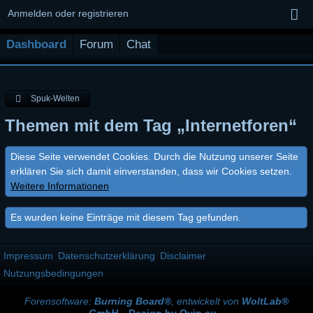
Anmelden oder registrieren
Dashboard
Forum
Chat
Spuk-Welten
Themen mit dem Tag „Internetforen“
Diese Seite verwendet Cookies. Durch die Nutzung unserer Seite
erklären Sie sich damit einverstanden, dass wir Cookies setzen.
Weitere Informationen
Es wurden keine Einträge mit diesem Tag gefunden.
Impressum
Datenschutzerklärung
Disclaimer
Nutzungsbedingungen
Forensoftware:
Burning Board®
, entwickelt von
WoltLab®