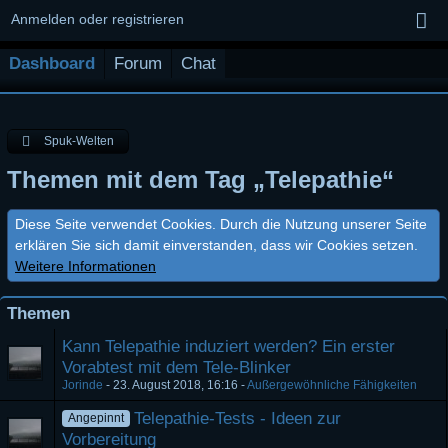
Anmelden oder registrieren
Dashboard
Forum
Chat
Spuk-Welten
Themen mit dem Tag „Telepathie“
Diese Seite verwendet Cookies. Durch die Nutzung unserer Seite
erklären Sie sich damit einverstanden, dass wir Cookies setzen.
Weitere Informationen
Themen
Kann Telepathie induziert werden? Ein erster
Vorabtest mit dem Tele-Blinker
Jorinde
-
23. August 2018, 16:16
-
Außergewöhnliche Fähigkeiten
Telepathie-Tests - Ideen zur
Angepinnt
Vorbereitung