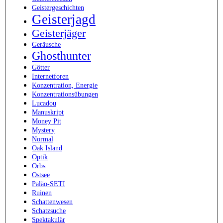
Geistergeschichten
Geisterjagd
Geisterjäger
Geräusche
Ghosthunter
Götter
Internetforen
Konzentration, Energie
Konzentrationsübungen
Lucadou
Manuskript
Money Pit
Mystery
Normal
Oak Island
Optik
Orbs
Ostsee
Paläo-SETI
Ruinen
Schattenwesen
Schatzsuche
Spektakulär