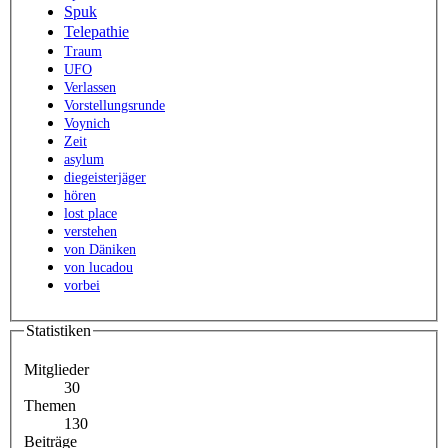
Spuk
Telepathie
Traum
UFO
Verlassen
Vorstellungsrunde
Voynich
Zeit
asylum
diegeisterjäger
hören
lost place
verstehen
von Däniken
von lucadou
vorbei
Statistiken
Mitglieder
30
Themen
130
Beiträge